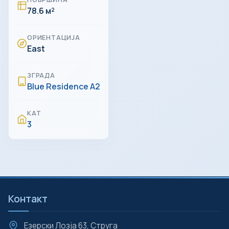
78.6 м²
ОРИЕНТАЦИЈА
East
ЗГРАДА
Blue Residence A2
КАТ
3
Контакт
Езерски Лозја 63, Струга