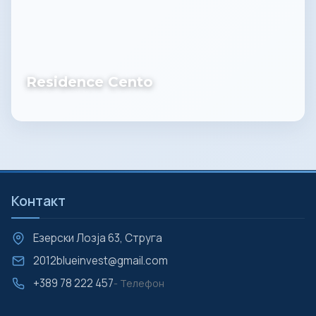
Residence Cento
Контакт
Езерски Лозја 63, Струга
2012blueinvest@gmail.com
+389 78 222 457
- Телефон