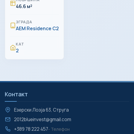
46.6 м²
ЗГРАДА
AEM Residence C2
КАТ
2
Контакт
Езерски Лозја 63, Струга
2012blueinvest@gmail.com
+389 78 222 457
- Телефон