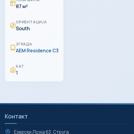
87 м²
ОРИЕНТАЦИЈА
South
ЗГРАДА
AEM Residence C3
КАТ
1
Контакт
Езерски Лозја 63, Струга